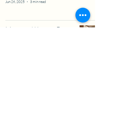
Jun 26, 2025
3 min read
Mengenal Konsep Dapur
Minimalis: Solusi Praktis
Untuk Rumah Kekinian
Admin Palacedecor
Jun 23, 2025
3 min read