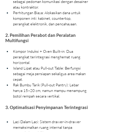
sebagai pedoman komunikasi dengan desainer 
atau kontraktor.
Perhitungan Biaya: Alokasikan dana untuk 
komponen inti: kabinet, countertop, 
perangkat elektronik, dan pencahayaan.
2. Pemilihan Perabot dan Peralatan 
Multifungsi
Kompor Induksi + Oven Built-in: Dua 
perangkat terintegrasi menghemat ruang 
horizontal.
Island Lipat atau Pull-out Table: Berfungsi 
sebagai meja persiapan sekaligus area makan 
cepat.
Rak Bumbu Tarik (Pull-out Pantry): Lebar 
hanya 15–20 cm, namun mampu menampung 
botol rempah secara vertikal.
3. Optimalisasi Penyimpanan Terintegrasi
Laci Dalam Laci: Sistem drawer-in-drawer 
memaksimalkan ruang internal tanpa 