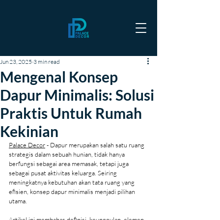
Jun 23, 2025
3 min read
Mengenal Konsep
Dapur Minimalis: Solusi
Praktis Untuk Rumah
Kekinian
Palace Decor
 - Dapur merupakan salah satu ruang 
strategis dalam sebuah hunian, tidak hanya 
berfungsi sebagai area memasak, tetapi juga 
sebagai pusat aktivitas keluarga. Seiring 
meningkatnya kebutuhan akan tata ruang yang 
efisien, konsep dapur minimalis menjadi pilihan 
utama.
Artikel ini membahas definisi, keunggulan, elemen 