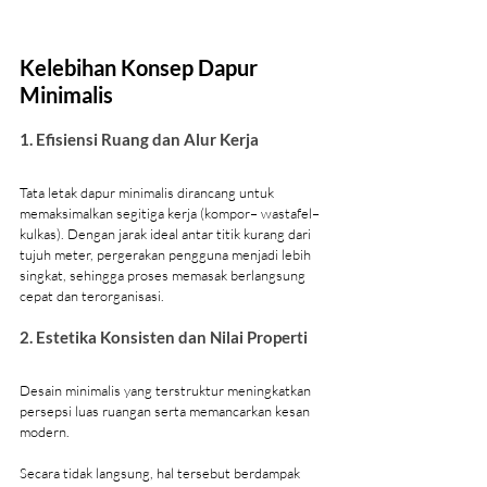
Kelebihan Konsep Dapur 
Minimalis
1. Efisiensi Ruang dan Alur Kerja
Tata letak dapur minimalis dirancang untuk 
memaksimalkan segitiga kerja (kompor– wastafel–
kulkas). Dengan jarak ideal antar titik kurang dari 
tujuh meter, pergerakan pengguna menjadi lebih 
singkat, sehingga proses memasak berlangsung 
cepat dan terorganisasi.
2. Estetika Konsisten dan Nilai Properti
Desain minimalis yang terstruktur meningkatkan 
persepsi luas ruangan serta memancarkan kesan 
modern.
Secara tidak langsung, hal tersebut berdampak 