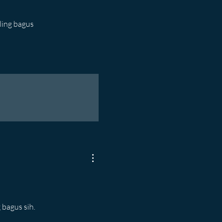
ling bagus
 bagus sih.