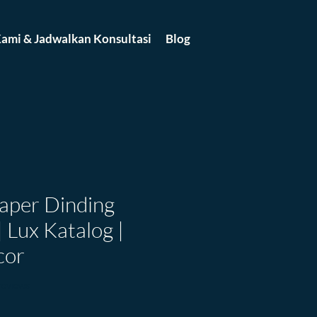
ami & Jadwalkan Konsultasi
Blog
paper Dinding
| Lux Katalog |
cor
f five stars based on 5 reviews
 reviews