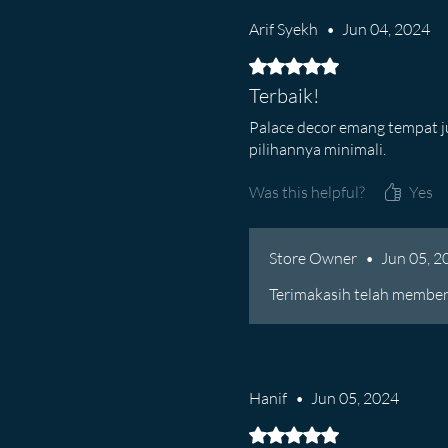
Arif Syekh
•
Jun 04, 2024
Rated 5 out of 5 stars.
Terbaik!
Palace decor emang tempat ju
pilihannya minimali.
Was this helpful?
Yes
Store Owner
•
Jun 05, 2
Terimakasih telah memberi
Hanif
•
Jun 05, 2024
Rated 5 out of 5 stars.