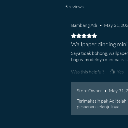
5 reviews
Bambang Adi
•
May 31, 20
Rated 5 out of 5 stars.
Wallpaper dinding mini
Saya tidak bohong, wallpaper
bagus. modelnya minimalis. s
Was this helpful?
Yes
Store Owner
•
May 31, 
Terimakasih pak Adi telah
pesaanan selanjutnya!