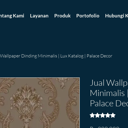
ntang Kami
Layanan
Produk
Portofolio
Hubungi K
 Wallpaper Dinding Minimalis | Lux Katalog | Palace Decor
Jual Wall
Minimalis 
Palace De
Rating is 5.0 out o
5.0 | 5