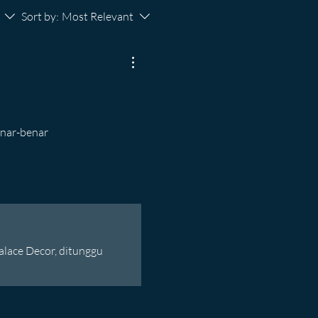
Sort by:
Most Relevant
enar-benar
alace Decor, ditunggu