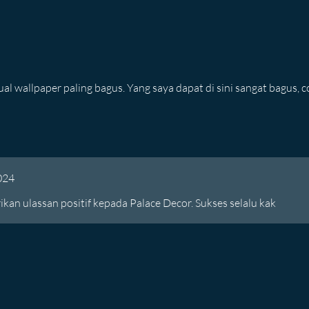
al wallpaper paling bagus. Yang saya dapat di sini sangat bagus, c
024
kan ulassan positif kepada Palace Decor. Sukses selalu kak