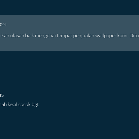
024
ikan ulasan baik mengenai tempat penjualan wallpaper kami. Dit
us
ah kecil cocok bgt