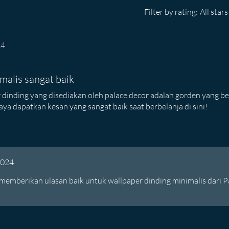
Filter by rating:
All stars
24
malis sangat baik
 dinding yang disediakan oleh palace decor adalah gorden yang b
aya dapatkan kesan yang sangat baik saat berbelanja di sini!
2024
 memberikan ulasan baik untuk wallpaper dinding minimalis dari P