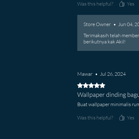
Was this helpful?
Yes
Store Owner
•
Jun 04, 2
Terimakasih telah member
berikutnya kak Akil!
Mawar
•
Jul 26, 2024
Rated 5 out of 5 stars.
Wallpaper dinding bag
Buat wallpaper minimalis rum
Was this helpful?
Yes