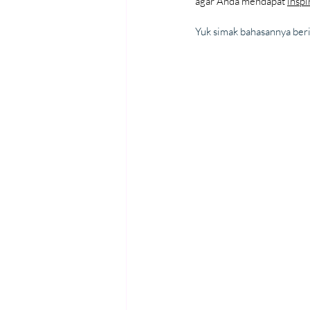
agar Anda mendapat 
insp
Yuk simak bahasannya beri