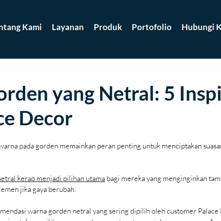
ntang Kami
Layanan
Produk
Portofolio
Hubungi K
den yang Netral: 5 Inspi
ce Decor
 warna pada gorden memainkan peran penting untuk menciptakan suasana
etral kerap menjadi pilihan utama
 bagi mereka yang menginginkan tamp
lemen jika gaya berubah.
mendasi warna gorden netral yang sering dipilih oleh customer Palace 