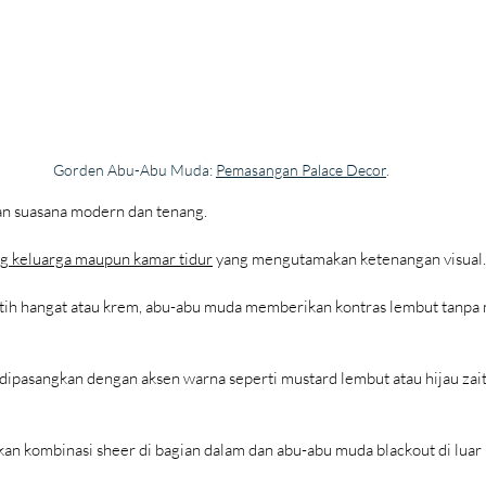
Gorden Abu-Abu Muda: 
Pemasangan Palace Decor
.
n suasana modern dan tenang.
ng keluarga maupun kamar tidur
 yang mengutamakan ketenangan visual.
tih hangat atau krem, abu-abu muda memberikan kontras lembut tanpa
ipasangkan dengan aksen warna seperti mustard lembut atau hijau zai
an kombinasi sheer di bagian dalam dan abu-abu muda blackout di luar un