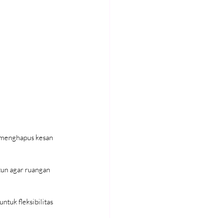
 menghapus kesan 
tun agar ruangan 
tuk fleksibilitas 