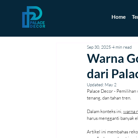
Home
Te
Sep 30, 2025
4 min read
Warna Gor
dari Pala
Updated:
May 2
Palace Decor - Pemilihan
tenang, dan tahan tren.
Dalam konteks ini, 
warna n
harus mengganti banyak e
Artikel ini membahas reko