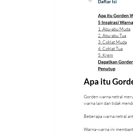
Daftar Isi
Apa itu Gorden W
5 Inspirasi Warn
1. Abu-abu Muda
2. Abu-abu Tua
3. Coklat Muda
4. Coklat Tua
5. Krem
Dapatkan Gorden
Penutup
Apa itu Gord
Gorden warna netral mer
warna lain dan tidak mend
Beberapa warna netral anta
Warna-warna ini membantu f