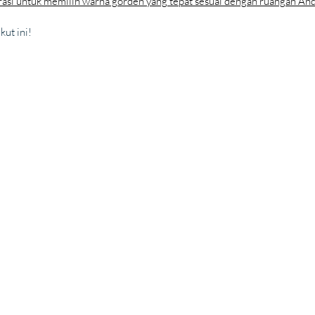
irasi untuk memilih warna gorden yang tepat sesuai dengan ruangan An
kut ini!