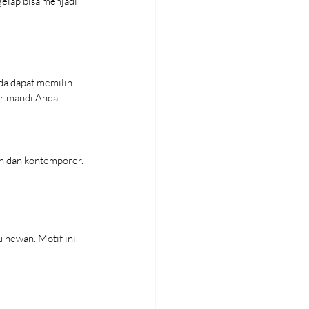
elap bisa menjadi 
da dapat memilih 
r mandi Anda. 
rn dan kontemporer. 
 hewan. Motif ini 