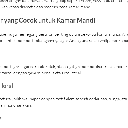
san elegan dan mewah, warna gelap seperti hitam, navy, atau abu-abu g
rikan kesan dramatis dan modern pada kamar mandi.
er yang Cocok untuk Kamar Mandi
lpaper juga memegang peranan penting dalam dekorasi kamar mandi. An
 ini untuk mempertimbangkannya agar Anda gunakan di wallpaper kama
 seperti garis-garis, kotak-kotak, atau segitiga memberikan kesan mode
 mandi dengan gaya minimalis atau industrial.
Floral
atural, pilih wallpaper dengan motif alam seperti dedaunan, bunga, atau
 dan menenangkan.
s