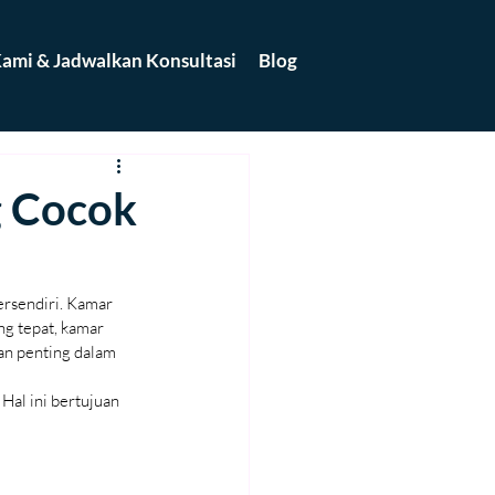
ami & Jadwalkan Konsultasi
Blog
g Cocok
ersendiri. Kamar 
ng tepat, kamar 
an penting dalam 
Hal ini bertujuan 