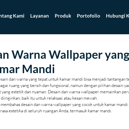
ntang Kami
Layanan
Produk
Portofolio
Hubungi K
an Warna Wallpaper yan
amar Mandi
esain dan warna yang tepat untuk kamar mandi bisa menjadi tantangan t
agai ruang yang bersih dan fungsional, namun dengan pilihan desain ya
t yang estetik dan nyaman. Desain dan warna wallpaper memainkan per
diinginkan, baik itu untuk relaksasi atau kesan mewah.
kan membahas desain dan warna wallpaper yang cocok untuk kamar mandi. 
rasa estetika di seluruh ruangan Anda, termasuk kamar mandi.