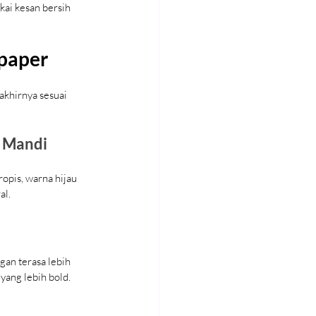
ai kesan bersih 
paper
khirnya sesuai 
r Mandi
opis, warna hijau 
al.
gan terasa lebih 
yang lebih bold.