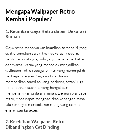
Mengapa Wallpaper Retro 
Kembali Populer?
1. Keunikan Gaya Retro dalam Dekorasi 
Rumah
Gaya retro menawarkan keunikan tersendiri yang 
sulit ditemukan dalam tren dekorasi modern. 
Sentuhan nostalgia, pola yang menarik perhatian, 
dan warna-warna yang mencolok menjadikan 
wallpaper retro sebagai pilihan yang menonjol di 
berbagai ruangan. Gaya ini tidak hanya 
memberikan tampilan yang berbeda, tetapi juga 
menciptakan suasana yang hangat dan 
menyenangkan di dalam rumah. Dengan wallpaper 
retro, Anda dapat menghadirkan kenangan masa 
lalu sekaligus menciptakan ruang yang penuh 
energi dan karakter.
2. Kelebihan Wallpaper Retro 
Dibandingkan Cat Dinding