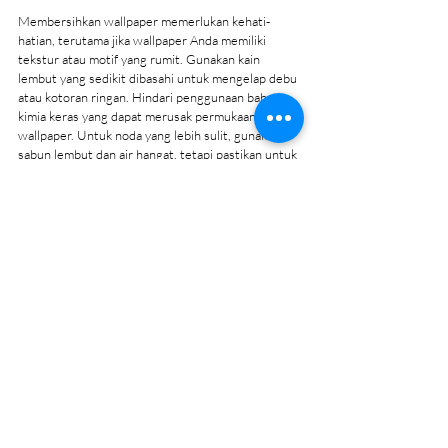
Membersihkan wallpaper memerlukan kehati-
hatian, terutama jika wallpaper Anda memiliki 
tekstur atau motif yang rumit. Gunakan kain 
lembut yang sedikit dibasahi untuk mengelap debu 
atau kotoran ringan. Hindari penggunaan bahan 
kimia keras yang dapat merusak permukaan 
wallpaper. Untuk noda yang lebih sulit, gunakan 
sabun lembut dan air hangat, tetapi pastikan untuk 
mengeringkan wallpaper dengan baik setelahnya.
Cara Menghindari Kerusakan Akibat 
Kelembapan
Kelembapan adalah musuh utama wallpaper, 
terutama di daerah tropis seperti Indonesia. 
Pastikan ruangan memiliki ventilasi yang baik untuk 
menghindari kelembapan berlebih yang dapat 
menyebabkan wallpaper mengelupas atau 
berjamur. Jika memungkinkan, hindari pemasangan 
wallpaper di area yang rentan terhadap 
kelembapan seperti kamar mandi atau dapur, 
kecuali jika wallpaper tersebut dirancang khusus 
untuk area tersebut.