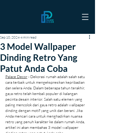
Sep 10, 2024
4 min read
3 Model Wallpaper
Dinding Retro Yang
Patut Anda Coba
Palace Decor
 - Dekorasi rumah adalah salah satu 
cara terbaik untuk mengekspresikan kepribadian 
dan selera Anda. Dalam beberapa tahun terakhir, 
gaya retro telah kembali populer di kalangan 
pecinta desain interior. Salah satu elemen yang 
paling mencolok dari gaya retro adalah wallpaper 
dinding dengan motif yang unik dan berani. Jika 
Anda mencari cara untuk menghadirkan nuansa 
retro yang penuh karakter ke dalam rumah Anda, 
artikel ini akan membahas 3 model wallpaper 