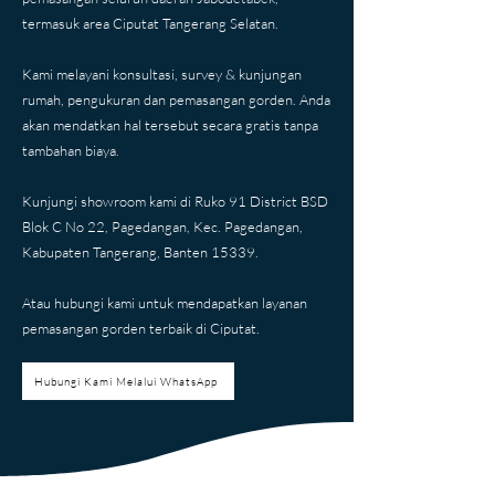
termasuk area Ciputat Tangerang Selatan.
Kami melayani konsultasi, survey & kunjungan
rumah, pengukuran dan pemasangan gorden. Anda
akan mendatkan hal tersebut secara gratis tanpa
tambahan biaya.
Kunjungi showroom kami di Ruko 91 District BSD
Blok C No 22, Pagedangan, Kec. Pagedangan,
Kabupaten Tangerang, Banten 15339.​
Atau hubungi kami untuk mendapatkan layanan
pemasangan gorden terbaik di Ciputat.
Hubungi Kami Melalui WhatsApp