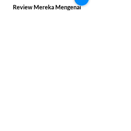
Review Mereka Mengenai
Palace Decor
Kami telah bekerjasama dengan berbagai
costumer dari berbagai skala proyek; mulai dari
hunian pribadi sampai dengan proyek komersial.
Berikut adalah review mereka tentang hasil
pengerjaan kami:
Kedua kalinya pesan horden disini.
Pelayanan nya baik, ramah dan cepat,
serta detail..
Semua bahan nya sangat bagus bagus.
Kualitasny tidak diragukan 👌🏼