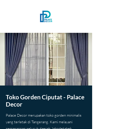
Toko Gorden Ciputat - Palace
Decor
Palace Decor merupakan toko gorden minimalis
yang terletak di Tangerang. Kami melayani
pemasangan seluruh daerah Jabodetabek,