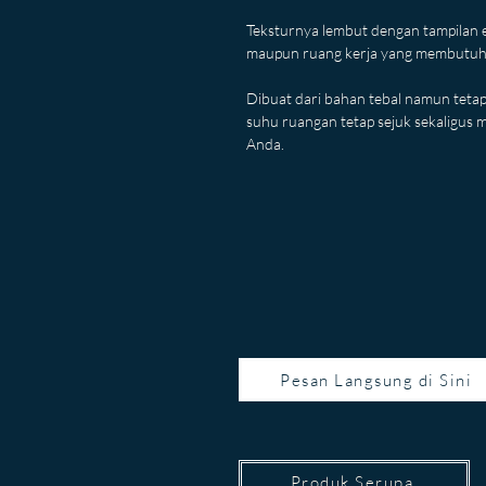
Teksturnya lembut dengan tampilan e
maupun ruang kerja yang membutuh
Dibuat dari bahan tebal namun tetap
suhu ruangan tetap sejuk sekaligus
Anda.
Pesan Langsung di Sini
Produk Serupa