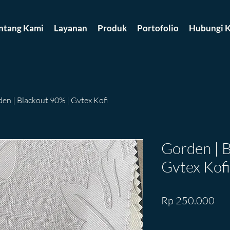
ntang Kami
Layanan
Produk
Portofolio
Hubungi K
en | Blackout 90% | Gvtex Kofi
Gorden | B
Gvtex Kofi
Pri
Rp 250.000