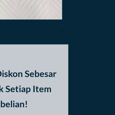
Vitrase | Porto
Price
Rp 400.000
iskon Sebesar
 Setiap Item
belian!