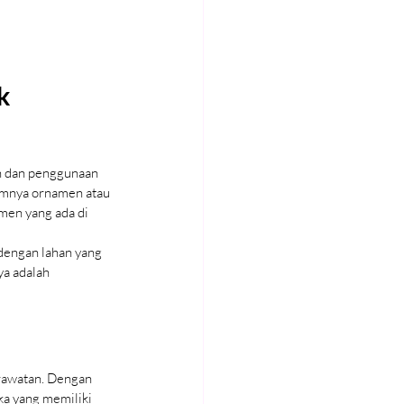
k 
n dan penggunaan 
nimnya ornamen atau 
men yang ada di 
dengan lahan yang 
a adalah 
rawatan. Dengan 
a yang memiliki 