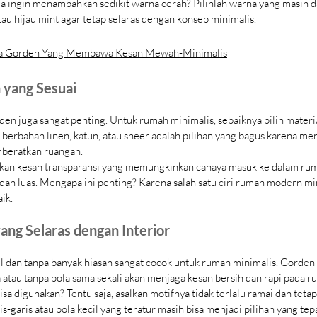
da ingin menambahkan sedikit warna cerah? Pilihlah warna yang masih 
tau hijau mint agar tetap selaras dengan konsep minimalis.
na Gorden Yang Membawa Kesan Mewah-Minimalis
 yang Sesuai
den juga sangat penting. Untuk rumah minimalis, sebaiknya pilih materi
n berbahan linen, katun, atau sheer adalah pilihan yang bagus karena m
mberatkan ruangan.
ikan kesan transparansi yang memungkinkan cahaya masuk ke dalam ru
 dan luas. Mengapa ini penting? Karena salah satu ciri rumah modern mi
ik.
ang Selaras dengan Interior
 dan tanpa banyak hiasan sangat cocok untuk rumah minimalis. Gorden
atau tanpa pola sama sekali akan menjaga kesan bersih dan rapi pada r
sa digunakan? Tentu saja, asalkan motifnya tidak terlalu ramai dan te
s-garis atau pola kecil yang teratur masih bisa menjadi pilihan yang tepa