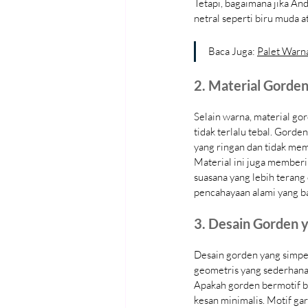
Tetapi, bagaimana jika An
netral seperti biru muda a
Baca Juga: 
Palet War
2. Material Gorden
Selain warna, material gor
tidak terlalu tebal. Gorde
yang ringan dan tidak me
Material ini juga member
suasana yang lebih terang
pencahayaan alami yang ba
3. Desain Gorden y
Desain gorden yang simpel
geometris yang sederhana 
Apakah gorden bermotif bi
kesan minimalis. Motif gari