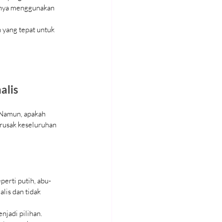
umnya menggunakan 
yang tepat untuk 
alis
Namun, apakah 
erusak keseluruhan 
erti putih, abu-
lis dan tidak 
jadi pilihan. 