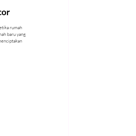
cor
etika rumah 
mah baru yang 
menciptakan 