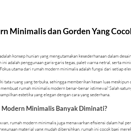
n Minimalis dan Gorden Yang Coco
adalah konsep hunian yang mengutamakan kesederhanaan dalam desai
h ini adalah penggunaan garis-garis tegas, palet warna netral, serta mi
 Fokus utama dari rumah modern minimalis adalah fungsi dari setiap ele
ki tata ruang yang terbuka, sehingga memberikan kesan luas meskipun 
g membuat rumah minimalis modern benar-benar istimewa? Salah satuny
pilkan estetika yang elegan dengan cara yang sederhana.
Modern Minimalis Banyak Diminati?
awan, rumah modern minimalis juga menawarkan efisiensi dalam hal pe
nggunaan material yang mudah dibersihkan, rumah ini cocok bagi merek