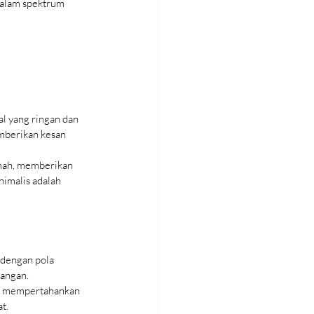
dalam spektrum 
al yang ringan dan 
emberikan kesan 
mah, memberikan 
nimalis adalah 
 dengan pola 
uangan.
tap mempertahankan 
t.