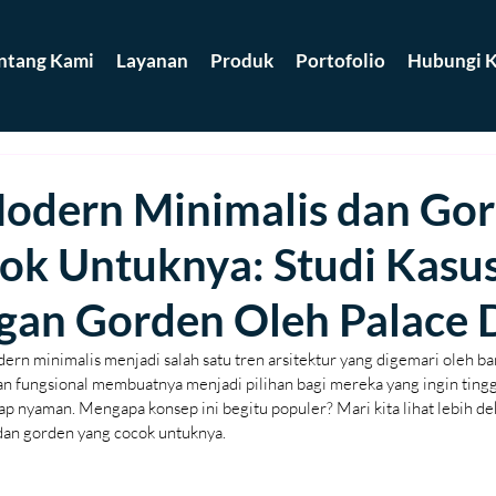
ntang Kami
Layanan
Produk
Portofolio
Hubungi K
dern Minimalis dan Go
ok Untuknya: Studi Kasu
an Gorden Oleh Palace 
ern minimalis menjadi salah satu tren arsitektur yang digemari oleh ba
an fungsional membuatnya menjadi pilihan bagi mereka yang ingin ting
 nyaman. Mengapa konsep ini begitu populer? Mari kita lihat lebih d
an gorden yang cocok untuknya.