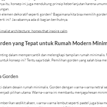
anya itu, konsep ini juga mendukung prinsip keberlanjutan karena um
ungan.
elemen dekoratif seperti gorden? Bagaimana kita bisa memilih gorden 
ti ini? Jawabannya ada di bagian berikutnya.
imalist architecture: homes that inspire calm
rden yang Tepat untuk Rumah Modern Minim
nting dalam mempercantik dan melengkapi tampilan rumah minimalis. 
untuk konsep ini? Tentu saja tidak. Pemilihan gorden yang salah bisa m
a Gorden
 dalam desain rumah minimalis. Gorden dengan warna-warna netral sep
menjadi pilihan utama. Warna-warna ini membantu menjaga kesan minima
berikan sedikit aksen, warna-warna lembut seperti pastel juga bisa men