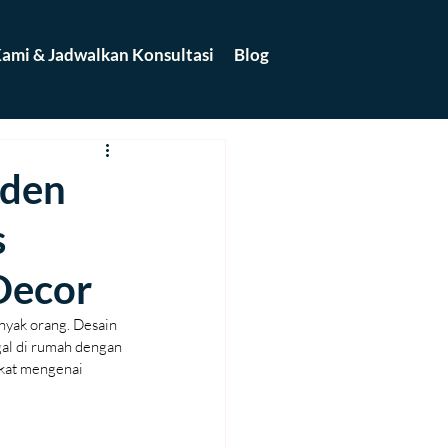
ami & Jadwalkan Konsultasi
Blog
rden
s
Decor
nyak orang. Desain 
gal di rumah dengan 
ekat mengenai 