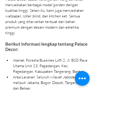
menyediakan berbagai model gorden dengan 
kualitas tinggi. Selain itu, kami juga menyediakan 
wallpaper, roller blind, dan kitchen set. Semua 
produk yang ditawarkan terbuat dari bahan 
premium dengan desain modern dan estetika 
tinggi.
Berikut informasi lengkap tentang Palace 
Decor:
Alamat: Foresta Bussines Loft 2, Jl. BSD Raya 
Utama Unit 23, Pagedangan, Kec. 
Pagedangan, Kabupaten Tangerang, Banten.
Area Layanan: Seluruh wilayah Jabodetabek, 
meliputi Jakarta, Bogor, Depok, Tangerang, 
dan Bekasi.
Jam Operasional: Setiap hari, pukul 09.00 - 
20.00 WIB.
Kontak Telepon/WA: 
0821-3864-9633
.
Website: 
www.palacedecor.id
Instagram/TikTok: 
@palacedecor.id
Sebagai penyedia layanan pemasangan gorden 