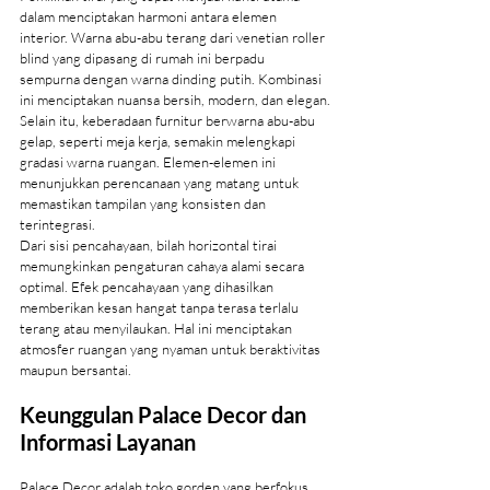
dalam menciptakan harmoni antara elemen 
interior. Warna abu-abu terang dari venetian roller 
blind yang dipasang di rumah ini berpadu 
sempurna dengan warna dinding putih. Kombinasi 
ini menciptakan nuansa bersih, modern, dan elegan.
Selain itu, keberadaan furnitur berwarna abu-abu 
gelap, seperti meja kerja, semakin melengkapi 
gradasi warna ruangan. Elemen-elemen ini 
menunjukkan perencanaan yang matang untuk 
memastikan tampilan yang konsisten dan 
terintegrasi.
Dari sisi pencahayaan, bilah horizontal tirai 
memungkinkan pengaturan cahaya alami secara 
optimal. Efek pencahayaan yang dihasilkan 
memberikan kesan hangat tanpa terasa terlalu 
terang atau menyilaukan. Hal ini menciptakan 
atmosfer ruangan yang nyaman untuk beraktivitas 
maupun bersantai.
Keunggulan Palace Decor dan 
Informasi Layanan
Palace Decor adalah toko gorden yang berfokus 