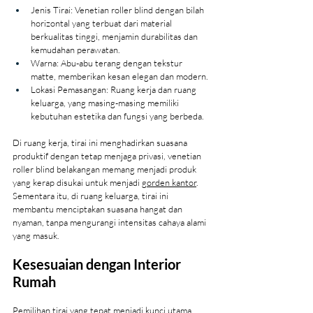
Jenis Tirai: Venetian roller blind dengan bilah 
horizontal yang terbuat dari material 
berkualitas tinggi, menjamin durabilitas dan 
kemudahan perawatan.
Warna: Abu-abu terang dengan tekstur 
matte, memberikan kesan elegan dan modern.
Lokasi Pemasangan: Ruang kerja dan ruang 
keluarga, yang masing-masing memiliki 
kebutuhan estetika dan fungsi yang berbeda.
Di ruang kerja, tirai ini menghadirkan suasana 
produktif dengan tetap menjaga privasi, venetian 
roller blind belakangan memang menjadi produk 
yang kerap disukai untuk menjadi 
gorden kantor
. 
Sementara itu, di ruang keluarga, tirai ini 
membantu menciptakan suasana hangat dan 
nyaman, tanpa mengurangi intensitas cahaya alami 
yang masuk.
Kesesuaian dengan Interior 
Rumah
Pemilihan tirai yang tepat menjadi kunci utama 