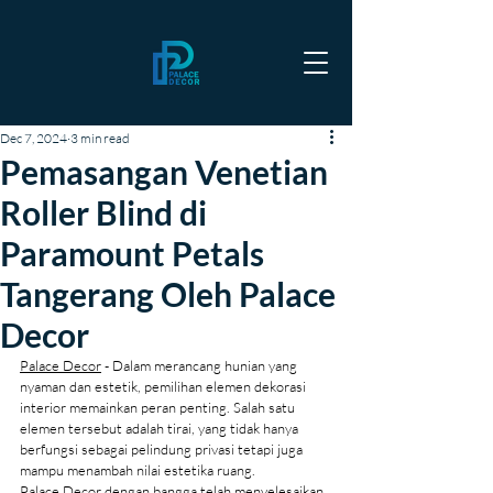
Dec 7, 2024
3 min read
Pemasangan Venetian
Roller Blind di
Paramount Petals
Tangerang Oleh Palace
Decor
Palace Decor
 - Dalam merancang hunian yang 
nyaman dan estetik, pemilihan elemen dekorasi 
interior memainkan peran penting. Salah satu 
elemen tersebut adalah tirai, yang tidak hanya 
berfungsi sebagai pelindung privasi tetapi juga 
mampu menambah nilai estetika ruang.
Palace Decor dengan bangga telah menyelesaikan 