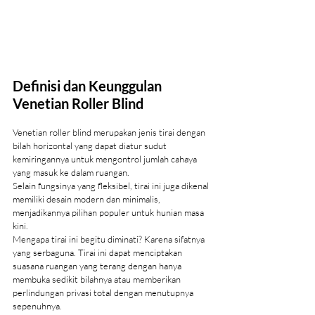
Definisi dan Keunggulan 
Venetian Roller Blind
Venetian roller blind merupakan jenis tirai dengan 
bilah horizontal yang dapat diatur sudut 
kemiringannya untuk mengontrol jumlah cahaya 
yang masuk ke dalam ruangan. 
Selain fungsinya yang fleksibel, tirai ini juga dikenal 
memiliki desain modern dan minimalis, 
menjadikannya pilihan populer untuk hunian masa 
kini.
Mengapa tirai ini begitu diminati? Karena sifatnya 
yang serbaguna. Tirai ini dapat menciptakan 
suasana ruangan yang terang dengan hanya 
membuka sedikit bilahnya atau memberikan 
perlindungan privasi total dengan menutupnya 
sepenuhnya.