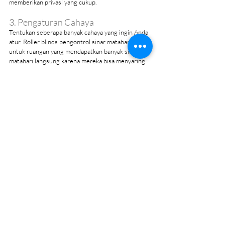
memberikan privasi yang cukup.
3. Pengaturan Cahaya
Tentukan seberapa banyak cahaya yang ingin Anda 
atur. Roller blinds pengontrol sinar matahari cocok 
untuk ruangan yang mendapatkan banyak sinar 
matahari langsung karena mereka bisa menyaring 
cahaya dan mengurangi silau tanpa mengorbankan 
pencahayaan alami.
4. Desain dan Warna
Pilih roller blinds yang sesuai dengan tema dan 
desain interior kantor Anda. Roller blinds tersedia 
dalam berbagai warna dan pola, memungkinkan 
Anda untuk menyesuaikannya dengan skema 
warna ruangan. Pilihan yang tepat dapat 
meningkatkan estetika keseluruhan kantor Anda.
5. Bahan dan Kualitas
Pilih bahan yang tahan lama dan mudah dirawat. 
Kain berkualitas tinggi, PVC, atau vinil adalah 
beberapa pilihan bahan yang populer karena 
kekuatannya dan kemudahan perawatannya.