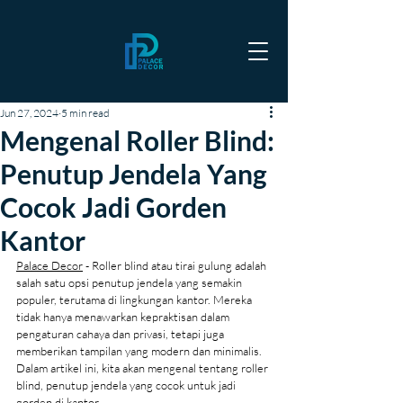
Jun 27, 2024
5 min read
Mengenal Roller Blind:
Penutup Jendela Yang
Cocok Jadi Gorden
Kantor
Palace Decor
 - Roller blind atau tirai gulung adalah 
salah satu opsi penutup jendela yang semakin 
populer, terutama di lingkungan kantor. Mereka 
tidak hanya menawarkan kepraktisan dalam 
pengaturan cahaya dan privasi, tetapi juga 
memberikan tampilan yang modern dan minimalis. 
Dalam artikel ini, kita akan mengenal tentang roller 
blind, penutup jendela yang cocok untuk jadi 
gorden di kantor.