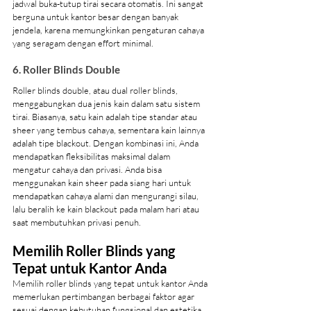
jadwal buka-tutup tirai secara otomatis. Ini sangat 
berguna untuk kantor besar dengan banyak 
jendela, karena memungkinkan pengaturan cahaya 
yang seragam dengan effort minimal.
6. Roller Blinds Double
Roller blinds double, atau dual roller blinds, 
menggabungkan dua jenis kain dalam satu sistem 
tirai. Biasanya, satu kain adalah tipe standar atau 
sheer yang tembus cahaya, sementara kain lainnya 
adalah tipe blackout. Dengan kombinasi ini, Anda 
mendapatkan fleksibilitas maksimal dalam 
mengatur cahaya dan privasi. Anda bisa 
menggunakan kain sheer pada siang hari untuk 
mendapatkan cahaya alami dan mengurangi silau, 
lalu beralih ke kain blackout pada malam hari atau 
saat membutuhkan privasi penuh.
Memilih Roller Blinds yang 
Tepat untuk Kantor Anda
Memilih roller blinds yang tepat untuk kantor Anda 
memerlukan pertimbangan berbagai faktor agar 
sesuai dengan kebutuhan fungsional dan estetika. 