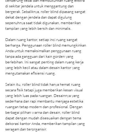
cenderung tebal dan membutuhkan ruang ekstra 
di sekitar jendela untuk menggantung dan 
bergerak. Sebaliknya, roller blind dipasang sangat 
dekat dengan jendela dan dapat digulung 
sepenuhnya saat tidak digunakan, memberikan 
tampilan yang lebih bersih dan minimalis.
Dalam ruang kantor, setiap inci ruang sangat 
berharga. Penggunaan roller blind memungkinkan 
Anda untuk memaksimalkan penggunaan ruang 
tanpa ada gangguan dari kain gorden yang 
berlebihan. Ini sangat penting dalam ruang kerja 
yang lebih kecil atau dalam desain kantor yang 
mengutamakan efisiensi ruang.
Selain itu, roller blind tidak hanya hemat ruang 
secara fisik tetapi juga memberikan kesan visual 
yang lebih luas pada ruangan. Desainnya yang 
sederhana dan rapi membantu menjaga estetika 
ruangan tetap modern dan profesional. Dengan 
berbagai pilihan warna dan desain, roller blind 
dapat dengan mudah disesuaikan dengan tema 
dekorasi kantor Anda, memberikan tampilan yang 
seragam dan terorganisir.