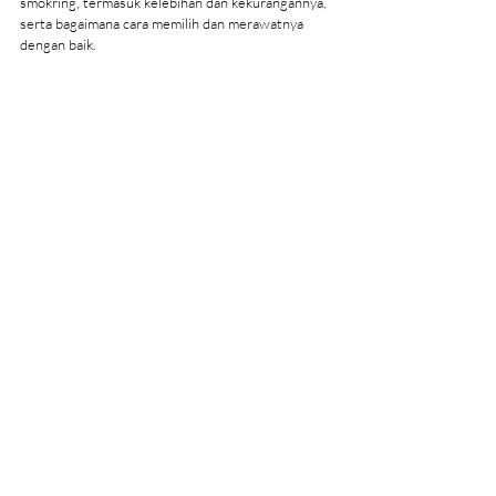
smokring, termasuk kelebihan dan kekurangannya, 
serta bagaimana cara memilih dan merawatnya 
dengan baik.