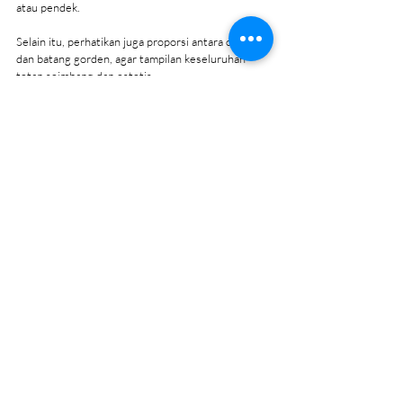
atau pendek.
Selain itu, perhatikan juga proporsi antara cincin 
dan batang gorden, agar tampilan keseluruhan 
tetap seimbang dan estetis.
Cara Merawat Gorden 
Smokring
1. Membersihkan dengan Benar
Membersihkan gorden
 smokring memerlukan 
perhatian khusus, terutama pada bahan kainnya. 
Sebagian besar gorden smokring bisa dicuci 
dengan mesin, namun pastikan untuk mengikuti 
petunjuk perawatan pada label kain. 
Hindari menggunakan bahan kimia yang keras, 
karena dapat merusak tekstur dan warna kain.
2. Menyimpan dengan Tepat