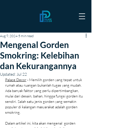
Aug 9, 2024
5 min read
Mengenal Gorden
Smokring: Kelebihan
dan Kekurangannya
Updated:
Jul 22
Palace Decor
 - Memilih gorden yang tepat untuk 
rumah atau ruangan bukanlah tugas yang mudah. 
Ada banyak faktor yang perlu dipertimbangkan, 
mulai dari desain, bahan, hingga fungsi gorden itu 
sendiri. Salah satu jenis gorden yang semakin 
populer di kalangan masyarakat adalah gorden 
smokring.
Dalam artikel ini, kita akan mengenal  gorden 