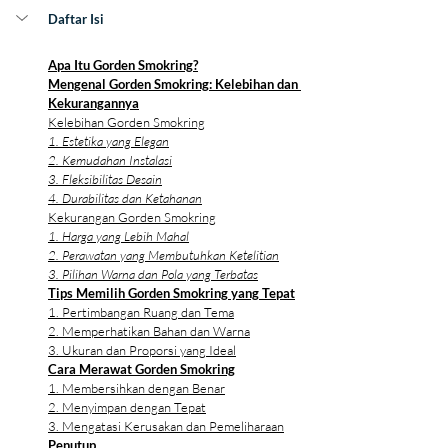
Daftar Isi
Apa Itu Gorden Smokring?
Mengenal Gorden Smokring: Kelebihan dan 
Kekurangannya
Kelebihan Gorden Smokring
1. Estetika yang Elegan
2. Kemudahan Instalasi
3. Fleksibilitas Desain
4. Durabilitas dan Ketahanan
Kekurangan Gorden Smokring
1. Harga yang Lebih Mahal
2. Perawatan yang Membutuhkan Ketelitian
3. Pilihan Warna dan Pola yang Terbatas
Tips Memilih Gorden Smokring yang Tepat
1. Pertimbangan Ruang dan Tema
2. Memperhatikan Bahan dan Warna
3. Ukuran dan Proporsi yang Ideal
Cara Merawat Gorden Smokring
1. Membersihkan dengan Benar
2. Menyimpan dengan Tepat
3. Mengatasi Kerusakan dan Pemeliharaan
Penutup