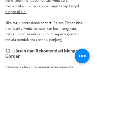
Kami telah menyusun untuk Anda cara 
menentukan 
ukuran gorden agar tetap tampil 
elegan di sini
. 
Jika ragu, profesional seperti Palace Decor bisa 
membantu Anda memastikan hasil yang rapi, 
menghindari kesalahan umum seperti gorden 
terlalu pendek atau terlalu panjang.
12. Ulasan dan Rekomendasi Mengenai 
Gorden
Membaca ulasan pelanggan atau meminta 
rekomendasi teman membantu menentukan 
pilihan gorden.
Anda bisa mendapatkan gambaran kualitas produk, 
ketahanan kain, dan pengalaman pemasangan.
13. Tren Desain Gorden Terkini
Mengikuti tren desain memberi inspirasi. 
Misalnya, tren gorden minimalis dengan warna 
netral dan pola geometris sedang populer.