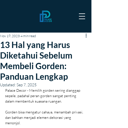
Nov 19, 2023
4 min read
13 Hal yang Harus
Diketahui Sebelum
Membeli Gorden:
Panduan Lengkap
Updated:
Sep 7, 2025
Palace Decor - Memilih gorden sering dianggap 
sepele, padahal peran gorden sangat penting 
dalam membentuk suasana ruangan.
Gorden bisa mengatur cahaya, menambah privasi, 
dan bahkan menjadi elemen dekorasi yang 
menonjol.