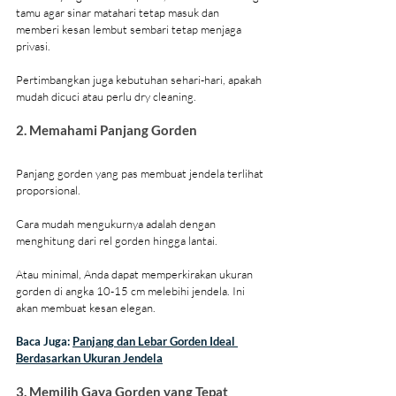
tamu agar sinar matahari tetap masuk dan 
memberi kesan lembut sembari tetap menjaga 
privasi.
Pertimbangkan juga kebutuhan sehari-hari, apakah 
mudah dicuci atau perlu dry cleaning.
2. Memahami Panjang Gorden
Panjang gorden yang pas membuat jendela terlihat 
proporsional.
Cara mudah mengukurnya adalah dengan 
menghitung dari rel gorden hingga lantai.
Atau minimal, Anda dapat memperkirakan ukuran 
gorden di angka 10-15 cm melebihi jendela. Ini 
akan membuat kesan elegan.
Baca Juga: 
Panjang dan Lebar Gorden Ideal 
Berdasarkan Ukuran Jendela
3. Memilih Gaya Gorden yang Tepat